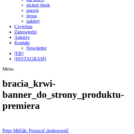
picture book
poezja
proza
pakiety
Czytelnia
Zapowiedzi
Autorzy
Kontakt
Newsletter
[FB]
[INSTAGRAM]
Menu
bracia_krwi-
banner_do_strony_produktu-
premiera
Nawigacja
Poprzedni
Peter Milčák: Porzucić dosłowność