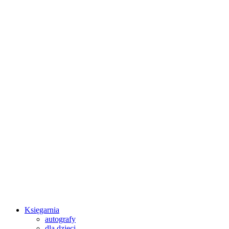
Księgarnia
autografy
dla dzieci