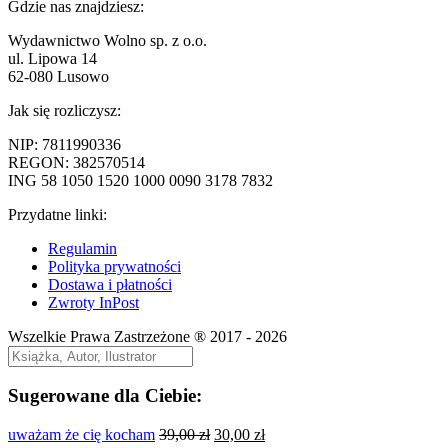
wpis:
Gdzie nas znajdziesz:
wpisu
Wydawnictwo Wolno sp. z o.o.
ul. Lipowa 14
62-080 Lusowo
Jak się rozliczysz:
NIP: 7811990336
REGON: 382570514
ING 58 1050 1520 1000 0090 3178 7832
Przydatne linki:
Regulamin
Polityka prywatności
Dostawa i płatności
Zwroty InPost
Wszelkie Prawa Zastrzeżone ® 2017 - 2026
Sugerowane dla Ciebie:
Pierwotna
Aktualna
uważam że cię kocham
39,00
zł
30,00
zł