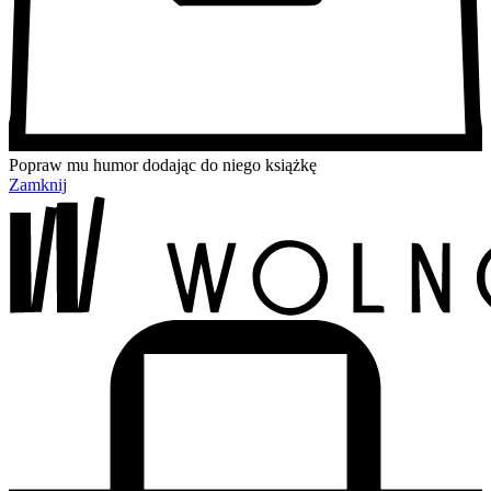
Popraw mu humor dodając do niego książkę
Zamknij
Przejdź
Przejdź
Przejdź
Przejdź
do
do
do
do
treści
menu
wyszukiwarki
koszyka