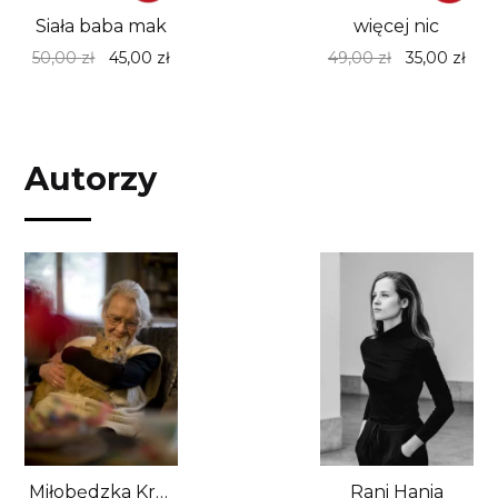
Siała baba mak
więcej nic
Pierwotna
Aktualna
Pierwotna
Akt
50,00
zł
45,00
zł
49,00
zł
35,00
zł
cena
cena
cena
cen
wynosiła:
wynosi:
wynosiła:
wyno
50,00 zł.
45,00 zł.
49,00 zł.
35,0
Autorzy
Miłobędzka Krystyna
Rani Hania