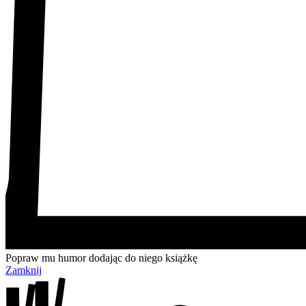
Popraw mu humor dodając do niego książkę
Zamknij
Przejdź
Przejdź
Przejdź
Przejdź
do
do
do
do