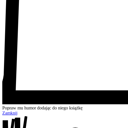
Popraw mu humor dodając do niego książkę
Zamknij
Przejdź
Przejdź
Przejdź
Przejdź
do
do
do
do