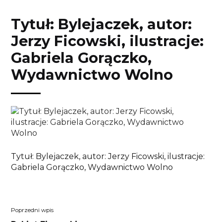
Przejdź
Przejdź
Przejdź
Przejdź
do
do
do
do
Tytuł: Bylejaczek, autor:
treści
menu
wyszukiwarki
koszyka
Jerzy Ficowski, ilustracje:
Gabriela Gorączko,
Wydawnictwo Wolno
Tytuł: Bylejaczek, autor: Jerzy Ficowski, ilustracje:
Gabriela Gorączko, Wydawnictwo Wolno
Nawigacja