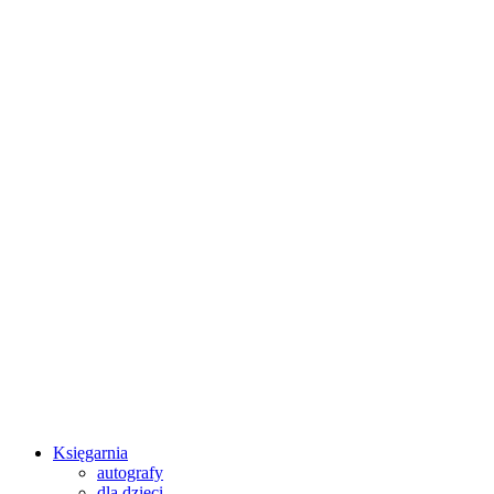
Księgarnia
autografy
dla dzieci