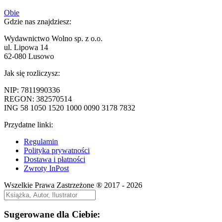
Nawigacja
Poprzedni
Obie
wpis:
Gdzie nas znajdziesz:
wpisu
Wydawnictwo Wolno sp. z o.o.
ul. Lipowa 14
62-080 Lusowo
Jak się rozliczysz:
NIP: 7811990336
REGON: 382570514
ING 58 1050 1520 1000 0090 3178 7832
Przydatne linki:
Regulamin
Polityka prywatności
Dostawa i płatności
Zwroty InPost
Wszelkie Prawa Zastrzeżone ® 2017 - 2026
Sugerowane dla Ciebie: