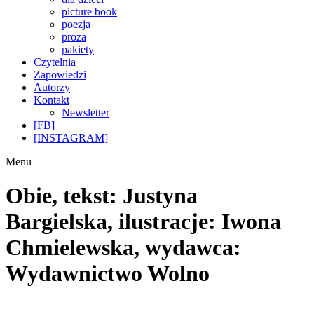
picture book
poezja
proza
pakiety
Czytelnia
Zapowiedzi
Autorzy
Kontakt
Newsletter
[FB]
[INSTAGRAM]
Menu
Obie, tekst: Justyna
Bargielska, ilustracje: Iwona
Chmielewska, wydawca:
Wydawnictwo Wolno