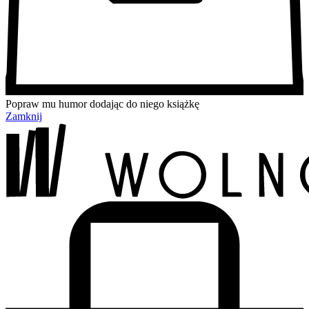
Popraw mu humor dodając do niego książkę
Zamknij
Przejdź
Przejdź
Przejdź
Przejdź
do
do
do
do
treści
menu
wyszukiwarki
koszyka