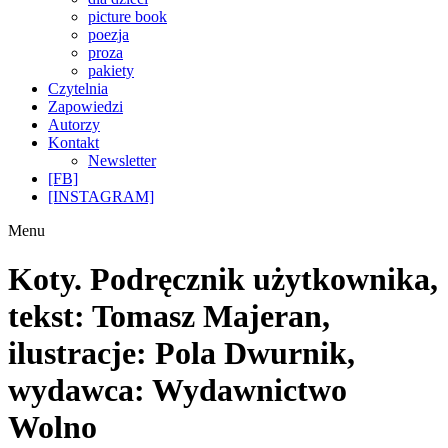
picture book
poezja
proza
pakiety
Czytelnia
Zapowiedzi
Autorzy
Kontakt
Newsletter
[FB]
[INSTAGRAM]
Menu
Koty. Podręcznik użytkownika,
tekst: Tomasz Majeran,
ilustracje: Pola Dwurnik,
wydawca: Wydawnictwo
Wolno