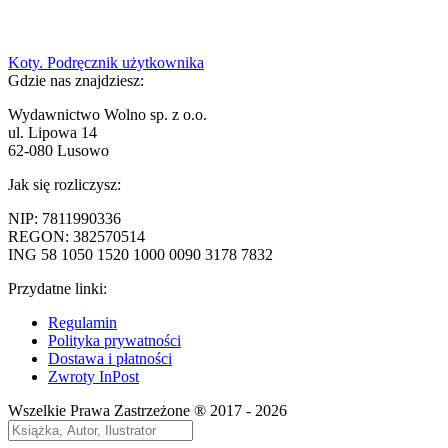
Nawigacja
Poprzedni
Koty. Podręcznik użytkownika
wpis:
Gdzie nas znajdziesz:
wpisu
Wydawnictwo Wolno sp. z o.o.
ul. Lipowa 14
62-080 Lusowo
Jak się rozliczysz:
NIP: 7811990336
REGON: 382570514
ING 58 1050 1520 1000 0090 3178 7832
Przydatne linki:
Regulamin
Polityka prywatności
Dostawa i płatności
Zwroty InPost
Wszelkie Prawa Zastrzeżone ® 2017 - 2026