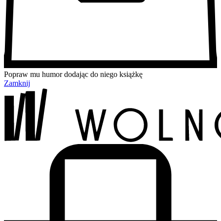
Popraw mu humor dodając do niego książkę
Zamknij
Przejdź
Przejdź
Przejdź
Przejdź
do
do
do
do
treści
menu
wyszukiwarki
koszyka