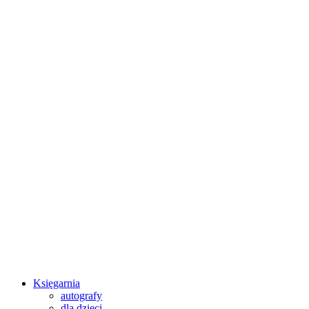
Księgarnia
autografy
dla dzieci