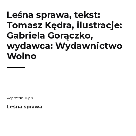
Przejdź
Przejdź
Przejdź
Przejdź
do
do
do
do
Leśna sprawa, tekst:
treści
menu
wyszukiwarki
koszyka
Tomasz Kędra, ilustracje:
Gabriela Gorączko,
wydawca: Wydawnictwo
Wolno
Nawigacja
Poprzedni
Leśna sprawa
wpisu
wpis: