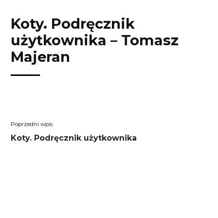
Przejdź
Przejdź
Przejdź
Przejdź
do
do
do
do
Koty. Podręcznik
treści
menu
wyszukiwarki
koszyka
użytkownika – Tomasz
Majeran
Nawigacja
Poprzedni
Koty. Podręcznik użytkownika
wpisu
wpis: