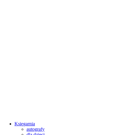
Księgarnia
autografy
dla dzieci