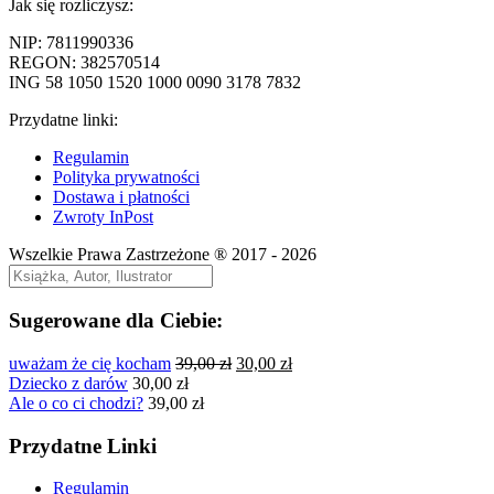
Jak się rozliczysz:
NIP: 7811990336
REGON: 382570514
ING 58 1050 1520 1000 0090 3178 7832
Przydatne linki:
Regulamin
Polityka prywatności
Dostawa i płatności
Zwroty InPost
Wszelkie Prawa Zastrzeżone ® 2017 - 2026
Sugerowane dla Ciebie:
Pierwotna
Aktualna
uważam że cię kocham
39,00
zł
30,00
zł
cena
cena
Dziecko z darów
30,00
zł
wynosiła:
wynosi:
Ale o co ci chodzi?
39,00
zł
39,00 zł.
30,00 zł.
Przydatne Linki
Regulamin