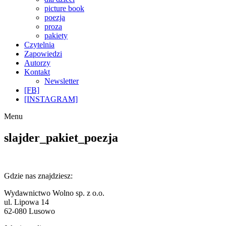
picture book
poezja
proza
pakiety
Czytelnia
Zapowiedzi
Autorzy
Kontakt
Newsletter
[FB]
[INSTAGRAM]
Menu
slajder_pakiet_poezja
Gdzie nas znajdziesz:
Wydawnictwo Wolno sp. z o.o.
ul. Lipowa 14
62-080 Lusowo