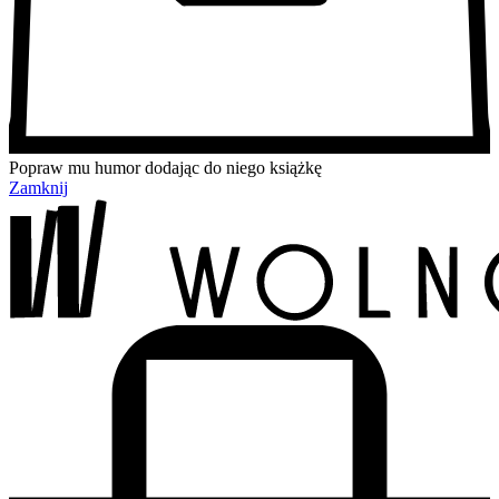
Popraw mu humor dodając do niego książkę
Zamknij
Przejdź
Przejdź
Przejdź
Przejdź
do
do
do
do
treści
menu
wyszukiwarki
koszyka