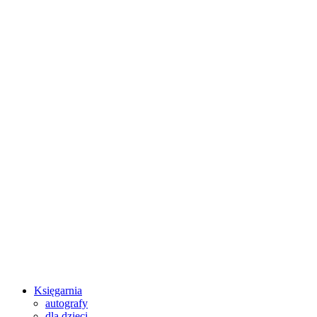
Księgarnia
autografy
dla dzieci