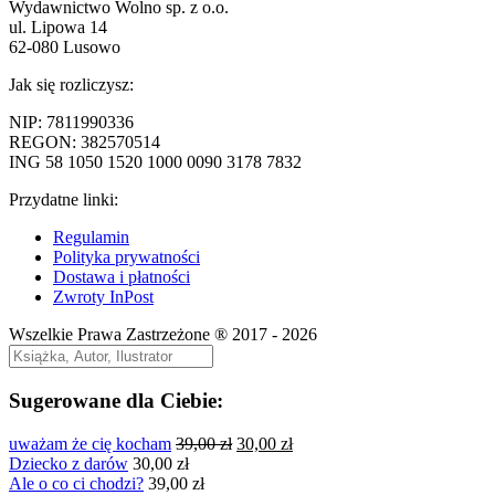
Wydawnictwo Wolno sp. z o.o.
ul. Lipowa 14
62-080 Lusowo
Jak się rozliczysz:
NIP: 7811990336
REGON: 382570514
ING 58 1050 1520 1000 0090 3178 7832
Przydatne linki:
Regulamin
Polityka prywatności
Dostawa i płatności
Zwroty InPost
Wszelkie Prawa Zastrzeżone ® 2017 - 2026
Sugerowane dla Ciebie:
Pierwotna
Aktualna
uważam że cię kocham
39,00
zł
30,00
zł
cena
cena
Dziecko z darów
30,00
zł
wynosiła:
wynosi:
Ale o co ci chodzi?
39,00
zł