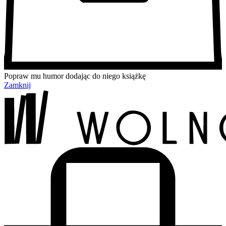
Popraw mu humor dodając do niego książkę
Zamknij
Przejdź
Przejdź
Przejdź
Przejdź
do
do
do
do
treści
menu
wyszukiwarki
koszyka