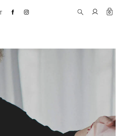
rzeczy
T
0
w
koszyku