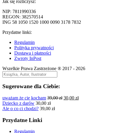
Jak się rozliczysz:
NIP: 7811990336
REGON: 382570514
ING 58 1050 1520 1000 0090 3178 7832
Przydatne linki:
Regulamin
Polityka prywatności
Dostawa i płatności
Zwroty InPost
Wszelkie Prawa Zastrzeżone ® 2017 - 2026
Sugerowane dla Ciebie:
Pierwotna
Aktualna
uważam że cię kocham
39,00
zł
30,00
zł
cena
cena
Dziecko z darów
30,00
zł
wynosiła:
wynosi:
Ale o co ci chodzi?
39,00
zł
39,00 zł.
30,00 zł.
Przydatne Linki
Regulamin