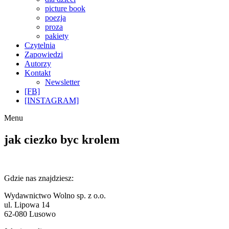
picture book
poezja
proza
pakiety
Czytelnia
Zapowiedzi
Autorzy
Kontakt
Newsletter
[FB]
[INSTAGRAM]
Menu
jak ciezko byc krolem
Gdzie nas znajdziesz:
Wydawnictwo Wolno sp. z o.o.
ul. Lipowa 14
62-080 Lusowo