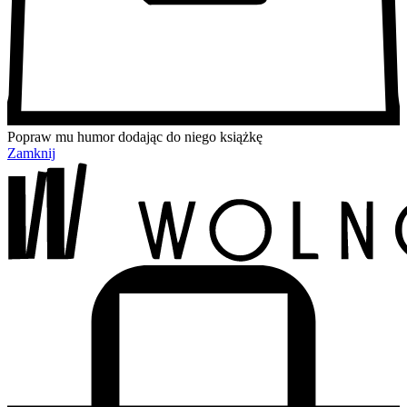
Popraw mu humor dodając do niego książkę
Zamknij
Przejdź
Przejdź
Przejdź
Przejdź
do
do
do
do
treści
menu
wyszukiwarki
koszyka