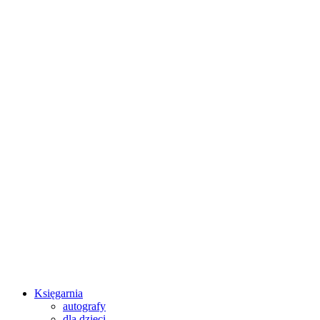
Księgarnia
autografy
dla dzieci