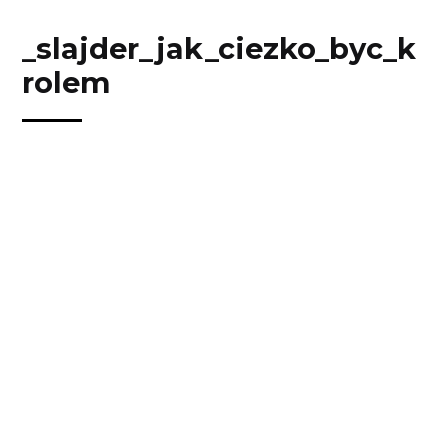
Przejdź
Przejdź
Przejdź
Przejdź
do
do
do
do
_slajder_jak_ciezko_byc_k
treści
menu
wyszukiwarki
koszyka
rolem