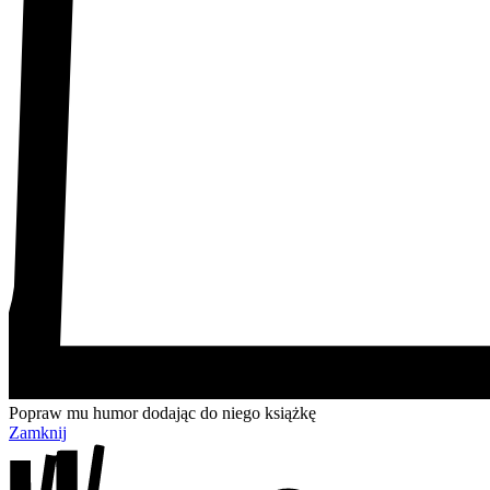
Popraw mu humor dodając do niego książkę
Zamknij
Przejdź
Przejdź
Przejdź
Przejdź
do
do
do
do