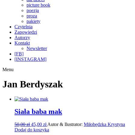
picture book
poezja
proza
pakiety
Czytelnia
Zapowiedzi
Autorzy
Kontakt
Newsletter
[FB]
[INSTAGRAM]
Menu
Jan Berdyszak
Siała baba mak
Pierwotna
Aktualna
50,00
zł
45,00
zł
Autor & Ilustrator:
Miłobędzka Krystyna
cena
cena
Dodaj do koszyka
wynosiła:
wynosi: