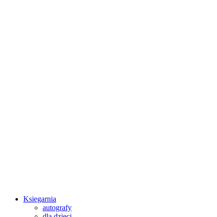
Księgarnia
autografy
dla dzieci