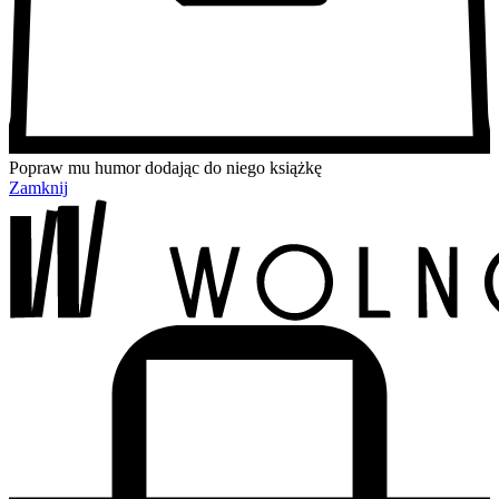
Popraw mu humor dodając do niego książkę
Zamknij
Przejdź
Przejdź
Przejdź
Przejdź
do
do
do
do
treści
menu
wyszukiwarki
koszyka