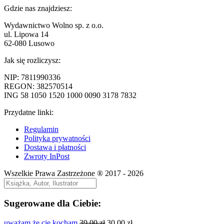
Gdzie nas znajdziesz:
50,00 zł.
45,00 zł.
Wydawnictwo Wolno sp. z o.o.
ul. Lipowa 14
62-080 Lusowo
Jak się rozliczysz:
NIP: 7811990336
REGON: 382570514
ING 58 1050 1520 1000 0090 3178 7832
Przydatne linki:
Regulamin
Polityka prywatności
Dostawa i płatności
Zwroty InPost
Wszelkie Prawa Zastrzeżone ® 2017 - 2026
Sugerowane dla Ciebie:
Pierwotna
Aktualna
uważam że cię kocham
39,00
zł
30,00
zł