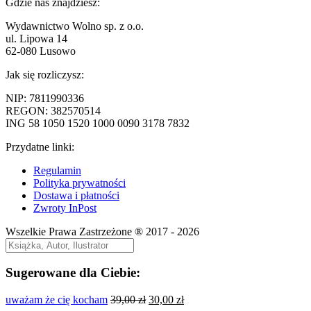
wpis:
Gdzie nas znajdziesz:
wpisu
Wydawnictwo Wolno sp. z o.o.
ul. Lipowa 14
62-080 Lusowo
Jak się rozliczysz:
NIP: 7811990336
REGON: 382570514
ING 58 1050 1520 1000 0090 3178 7832
Przydatne linki:
Regulamin
Polityka prywatności
Dostawa i płatności
Zwroty InPost
Wszelkie Prawa Zastrzeżone ® 2017 - 2026
Sugerowane dla Ciebie:
Pierwotna
Aktualna
uważam że cię kocham
39,00
zł
30,00
zł