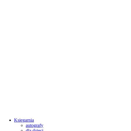
Księgarnia
autografy
dla dzieci