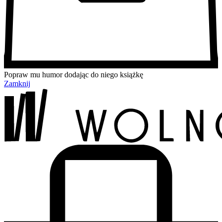
Popraw mu humor dodając do niego książkę
Zamknij
Przejdź
Przejdź
Przejdź
Przejdź
do
do
do
do
treści
menu
wyszukiwarki
koszyka