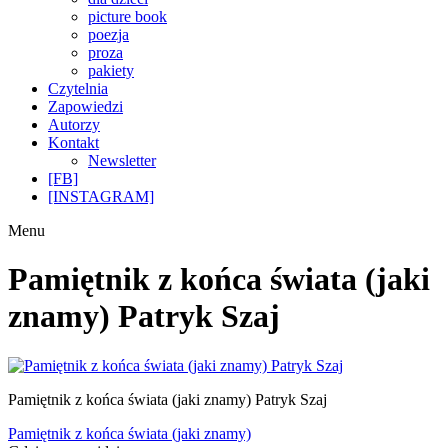
picture book
poezja
proza
pakiety
Czytelnia
Zapowiedzi
Autorzy
Kontakt
Newsletter
[FB]
[INSTAGRAM]
Menu
Pamiętnik z końca świata (jaki
znamy) Patryk Szaj
Pamiętnik z końca świata (jaki znamy) Patryk Szaj
Nawigacja
Poprzedni
Pamiętnik z końca świata (jaki znamy)