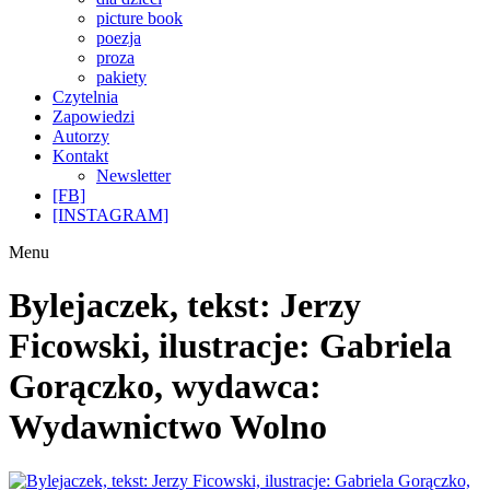
picture book
poezja
proza
pakiety
Czytelnia
Zapowiedzi
Autorzy
Kontakt
Newsletter
[FB]
[INSTAGRAM]
Menu
Bylejaczek, tekst: Jerzy
Ficowski, ilustracje: Gabriela
Gorączko, wydawca:
Wydawnictwo Wolno