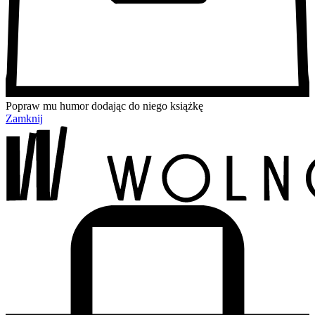
Popraw mu humor dodając do niego książkę
Zamknij
Przejdź
Przejdź
Przejdź
Przejdź
do
do
do
do
treści
menu
wyszukiwarki
koszyka