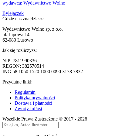
Nawigacja
Poprzedni
Bylejaczek
wpis:
Gdzie nas znajdziesz:
wpisu
Wydawnictwo Wolno sp. z o.o.
ul. Lipowa 14
62-080 Lusowo
Jak się rozliczysz:
NIP: 7811990336
REGON: 382570514
ING 58 1050 1520 1000 0090 3178 7832
Przydatne linki:
Regulamin
Polityka prywatności
Dostawa i płatności
Zwroty InPost
Wszelkie Prawa Zastrzeżone ® 2017 - 2026