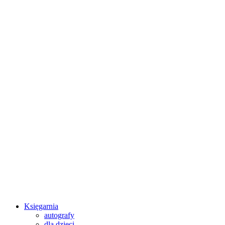
Księgarnia
autografy
dla dzieci