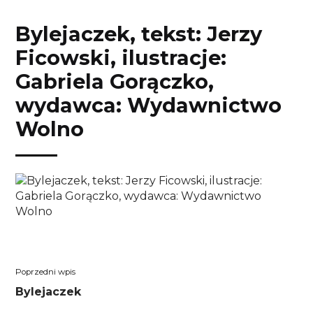
Przejdź
Przejdź
Przejdź
Przejdź
do
do
do
do
Bylejaczek, tekst: Jerzy
treści
menu
wyszukiwarki
koszyka
Ficowski, ilustracje:
Gabriela Gorączko,
wydawca: Wydawnictwo
Wolno
Nawigacja
Poprzedni
Bylejaczek
wpisu
wpis: