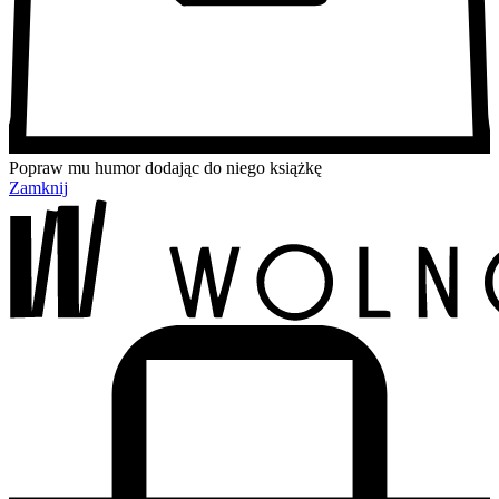
Popraw mu humor dodając do niego książkę
Zamknij
Przejdź
Przejdź
Przejdź
Przejdź
do
do
do
do
treści
menu
wyszukiwarki
koszyka