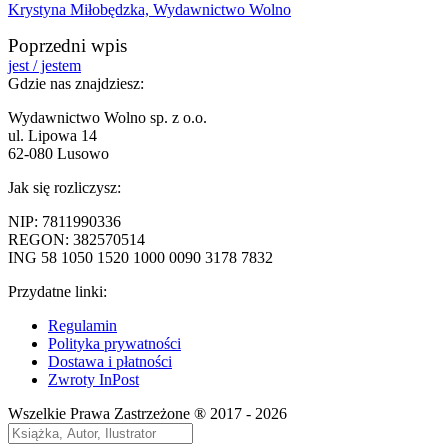
Nawigacja
Poprzedni
jest / jestem
wpisu
wpis:
Gdzie nas znajdziesz:
Wydawnictwo Wolno sp. z o.o.
ul. Lipowa 14
62-080 Lusowo
Jak się rozliczysz:
NIP: 7811990336
REGON: 382570514
ING 58 1050 1520 1000 0090 3178 7832
Przydatne linki:
Regulamin
Polityka prywatności
Dostawa i płatności
Zwroty InPost
Wszelkie Prawa Zastrzeżone ® 2017 - 2026