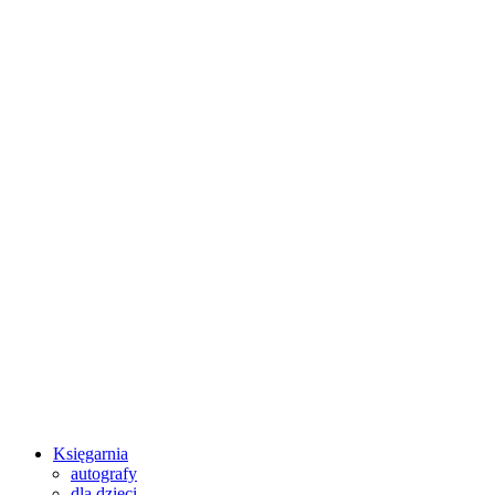
Księgarnia
autografy
dla dzieci