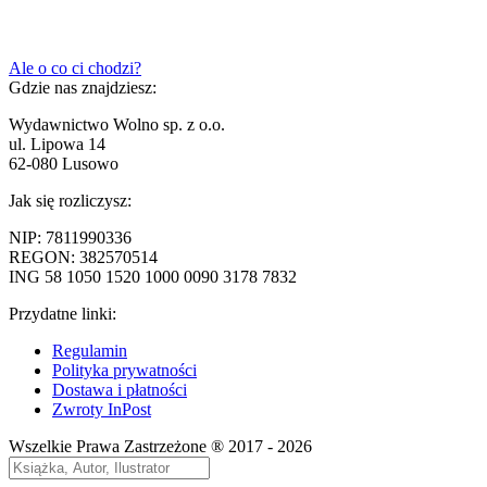
Nawigacja
Poprzedni
Ale o co ci chodzi?
wpis:
Gdzie nas znajdziesz:
wpisu
Wydawnictwo Wolno sp. z o.o.
ul. Lipowa 14
62-080 Lusowo
Jak się rozliczysz:
NIP: 7811990336
REGON: 382570514
ING 58 1050 1520 1000 0090 3178 7832
Przydatne linki:
Regulamin
Polityka prywatności
Dostawa i płatności
Zwroty InPost
Wszelkie Prawa Zastrzeżone ® 2017 - 2026