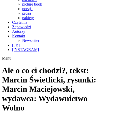
picture book
poezja
proza
pakiety
Czytelnia
Zapowiedzi
Autorzy
Kontakt
Newsletter
[FB]
[INSTAGRAM]
Menu
Ale o co ci chodzi?, tekst:
Marcin Świetlicki, rysunki:
Marcin Maciejowski,
wydawca: Wydawnictwo
Wolno