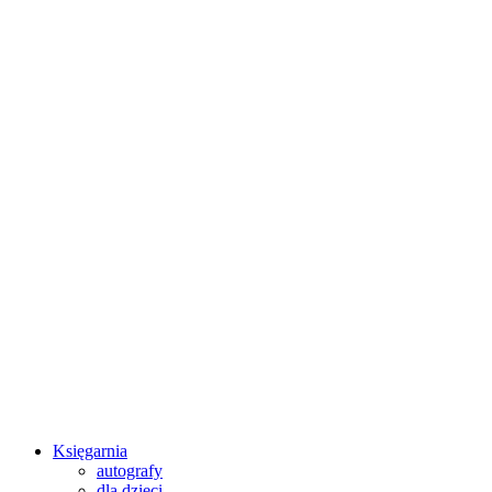
Księgarnia
autografy
dla dzieci