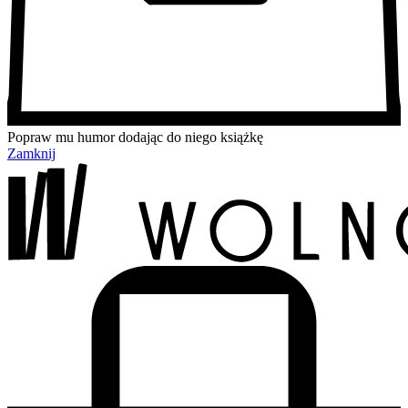
Popraw mu humor dodając do niego książkę
Zamknij
Przejdź
Przejdź
Przejdź
Przejdź
do
do
do
do
treści
menu
wyszukiwarki
koszyka