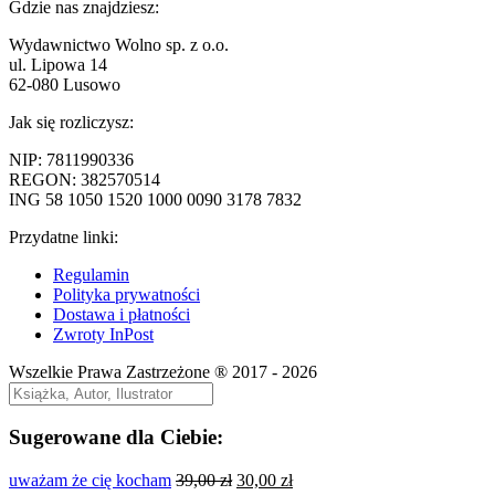
wpis:
Gdzie nas znajdziesz:
wpisu
Wydawnictwo Wolno sp. z o.o.
ul. Lipowa 14
62-080 Lusowo
Jak się rozliczysz:
NIP: 7811990336
REGON: 382570514
ING 58 1050 1520 1000 0090 3178 7832
Przydatne linki:
Regulamin
Polityka prywatności
Dostawa i płatności
Zwroty InPost
Wszelkie Prawa Zastrzeżone ® 2017 - 2026
Sugerowane dla Ciebie:
Pierwotna
Aktualna
uważam że cię kocham
39,00
zł
30,00
zł