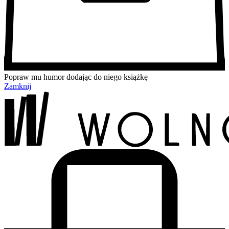
Popraw mu humor dodając do niego książkę
Zamknij
Przejdź
Przejdź
Przejdź
Przejdź
do
do
do
do
treści
menu
wyszukiwarki
koszyka