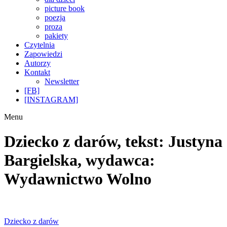
picture book
poezja
proza
pakiety
Czytelnia
Zapowiedzi
Autorzy
Kontakt
Newsletter
[FB]
[INSTAGRAM]
Menu
Dziecko z darów, tekst: Justyna
Bargielska, wydawca:
Wydawnictwo Wolno
Nawigacja
Poprzedni
Dziecko z darów