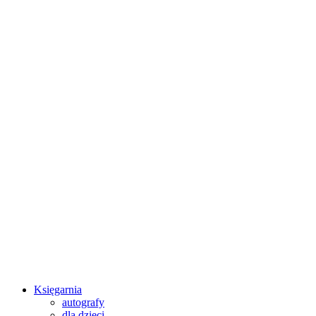
Księgarnia
autografy
dla dzieci