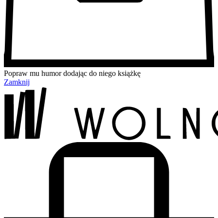
Popraw mu humor dodając do niego książkę
Zamknij
Przejdź
Przejdź
Przejdź
Przejdź
do
do
do
do
treści
menu
wyszukiwarki
koszyka