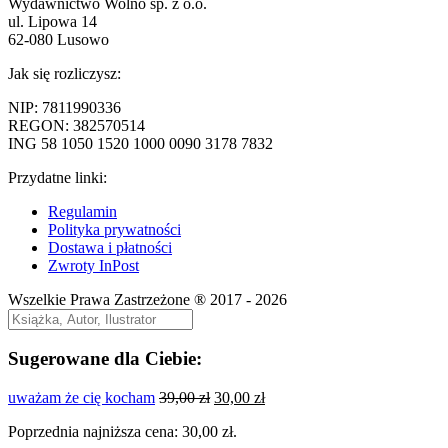
Wydawnictwo Wolno sp. z o.o.
ul. Lipowa 14
62-080 Lusowo
Jak się rozliczysz:
NIP: 7811990336
REGON: 382570514
ING 58 1050 1520 1000 0090 3178 7832
Przydatne linki:
Regulamin
Polityka prywatności
Dostawa i płatności
Zwroty InPost
Wszelkie Prawa Zastrzeżone ® 2017 - 2026
Sugerowane dla Ciebie:
Pierwotna
Aktualna
uważam że cię kocham
39,00
zł
30,00
zł
cena
cena
Poprzednia najniższa cena:
30,00
zł
.
wynosiła:
wynosi: