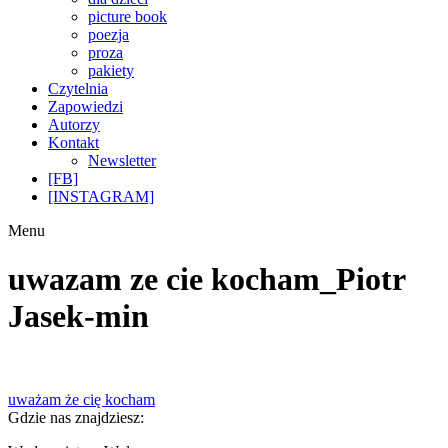
picture book
poezja
proza
pakiety
Czytelnia
Zapowiedzi
Autorzy
Kontakt
Newsletter
[FB]
[INSTAGRAM]
Menu
uwazam ze cie kocham_Piotr
Jasek-min
Nawigacja
Poprzedni
uważam że cię kocham
wpis:
Gdzie nas znajdziesz:
wpisu