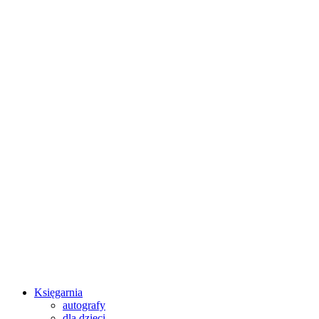
Księgarnia
autografy
dla dzieci