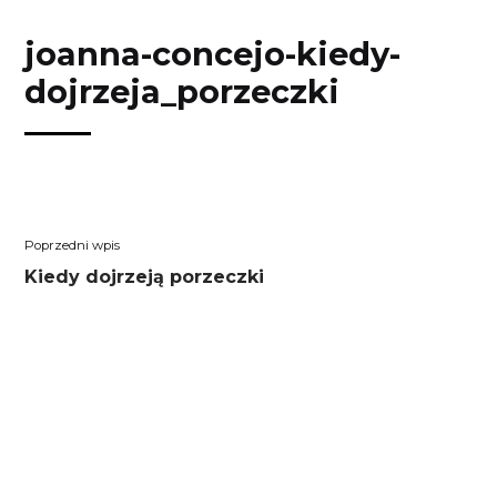
Przejdź
Przejdź
Przejdź
Przejdź
do
do
do
do
joanna-concejo-kiedy-
treści
menu
wyszukiwarki
koszyka
dojrzeja_porzeczki
Nawigacja
Poprzedni
Kiedy dojrzeją porzeczki
wpisu
wpis: