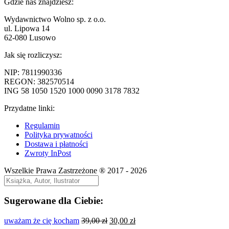
wpis:
Gdzie nas znajdziesz:
wpisu
Wydawnictwo Wolno sp. z o.o.
ul. Lipowa 14
62-080 Lusowo
Jak się rozliczysz:
NIP: 7811990336
REGON: 382570514
ING 58 1050 1520 1000 0090 3178 7832
Przydatne linki:
Regulamin
Polityka prywatności
Dostawa i płatności
Zwroty InPost
Wszelkie Prawa Zastrzeżone ® 2017 - 2026
Sugerowane dla Ciebie:
Pierwotna
Aktualna
uważam że cię kocham
39,00
zł
30,00
zł