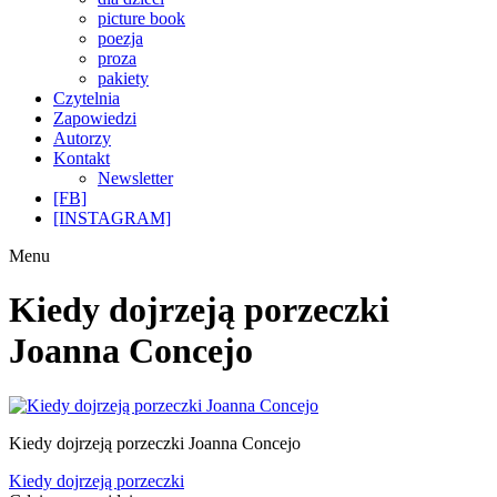
picture book
poezja
proza
pakiety
Czytelnia
Zapowiedzi
Autorzy
Kontakt
Newsletter
[FB]
[INSTAGRAM]
Menu
Kiedy dojrzeją porzeczki
Joanna Concejo
Kiedy dojrzeją porzeczki Joanna Concejo
Nawigacja
Poprzedni
Kiedy dojrzeją porzeczki