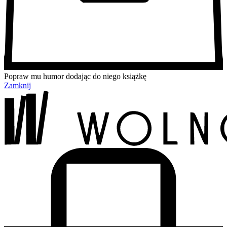
Popraw mu humor dodając do niego książkę
Zamknij
Przejdź
Przejdź
Przejdź
Przejdź
do
do
do
do
treści
menu
wyszukiwarki
koszyka