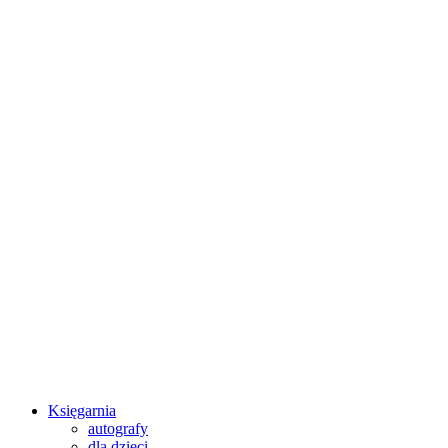
Księgarnia
autografy
dla dzieci