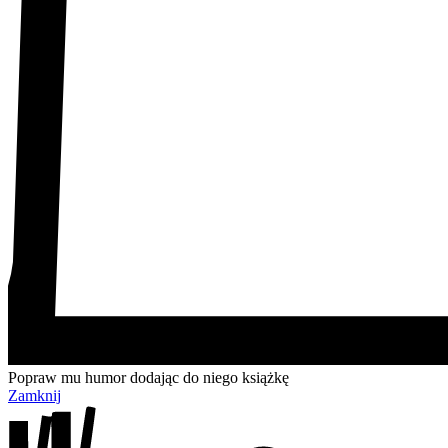
Popraw mu humor dodając do niego książkę
Zamknij
Przejdź
Przejdź
Przejdź
Przejdź
do
do
do
do