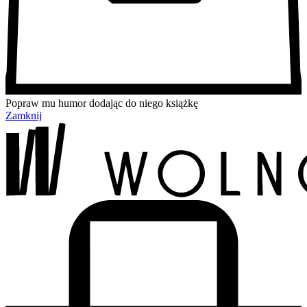
Popraw mu humor dodając do niego książkę
Zamknij
Przejdź
Przejdź
Przejdź
Przejdź
do
do
do
do
treści
menu
wyszukiwarki
koszyka