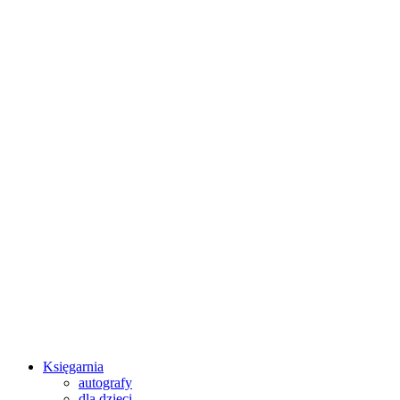
Księgarnia
autografy
dla dzieci