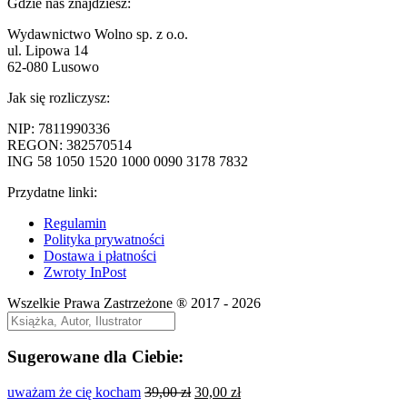
wpis:
Gdzie nas znajdziesz:
wpisu
Wydawnictwo Wolno sp. z o.o.
ul. Lipowa 14
62-080 Lusowo
Jak się rozliczysz:
NIP: 7811990336
REGON: 382570514
ING 58 1050 1520 1000 0090 3178 7832
Przydatne linki:
Regulamin
Polityka prywatności
Dostawa i płatności
Zwroty InPost
Wszelkie Prawa Zastrzeżone ® 2017 - 2026
Sugerowane dla Ciebie:
Pierwotna
Aktualna
uważam że cię kocham
39,00
zł
30,00
zł