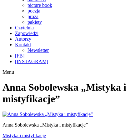
picture book
poezja
proza
pakiety
Czytelnia
Zapowiedzi
Autorzy
Kontakt
Newsletter
[FB]
[INSTAGRAM]
Menu
Anna Sobolewska „Mistyka i
mistyfikacje”
Anna Sobolewska „Mistyka i mistyfikacje”
Nawigacja
Poprzedni
Mistyka i mistyfikacje