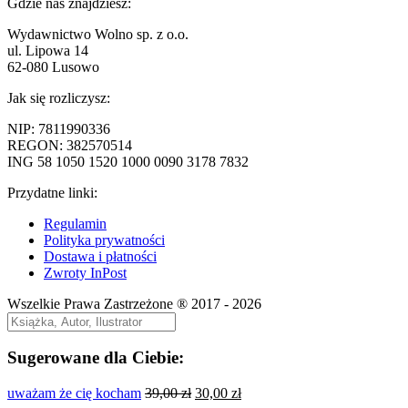
wpis:
Gdzie nas znajdziesz:
wpisu
Wydawnictwo Wolno sp. z o.o.
ul. Lipowa 14
62-080 Lusowo
Jak się rozliczysz:
NIP: 7811990336
REGON: 382570514
ING 58 1050 1520 1000 0090 3178 7832
Przydatne linki:
Regulamin
Polityka prywatności
Dostawa i płatności
Zwroty InPost
Wszelkie Prawa Zastrzeżone ® 2017 - 2026
Sugerowane dla Ciebie:
Pierwotna
Aktualna
uważam że cię kocham
39,00
zł
30,00
zł