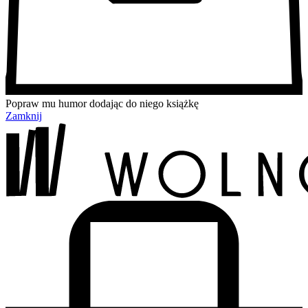
Popraw mu humor dodając do niego książkę
Zamknij
Przejdź
Przejdź
Przejdź
Przejdź
do
do
do
do
treści
menu
wyszukiwarki
koszyka