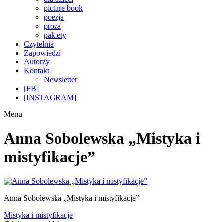
picture book
poezja
proza
pakiety
Czytelnia
Zapowiedzi
Autorzy
Kontakt
Newsletter
[FB]
[INSTAGRAM]
Menu
Anna Sobolewska „Mistyka i
mistyfikacje”
Anna Sobolewska „Mistyka i mistyfikacje”
Nawigacja
Poprzedni
Mistyka i mistyfikacje