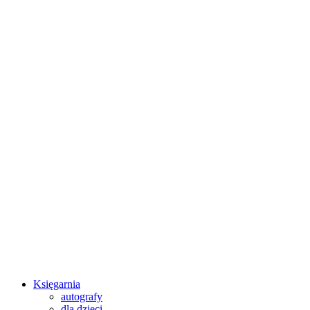
Księgarnia
autografy
dla dzieci