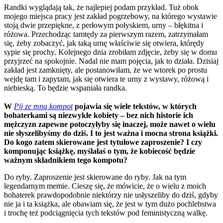
Randki wyglądają tak, że najlepiej podam przykład. Tuż obok
mojego miejsca pracy jest zakład pogrzebowy, na którego wystawie
stoją dwie przepiękne, z perłowym połyskiem, urny – błękitna i
różowa. Przechodząc tamtędy za pierwszym razem, zatrzymałam
się, żeby zobaczyć, jak taką urnę właściwie się otwiera, którędy
sypie się prochy. Kolejnego dnia zrobiłam zdjęcie, żeby się w domu
przyjrzeć na spokojnie. Nadal nie mam pojęcia, jak to działa. Dzisiaj
zakład jest zamknięty, ale postanowiłam, że we wtorek po prostu
wejdę tam i zapytam, jak się otwiera te urny z wystawy, różową i
niebieską. To będzie wspaniała randka.
W
Pij ze mną kompot
pojawia się wiele tekstów, w których
bohaterkami są niezwykłe kobiety – bez nich historie ich
mężczyzn zapewne potoczyłyby się inaczej, może nawet o wielu
nie słyszelibyśmy do dziś. I to jest ważna i mocna strona książki.
Do kogo zatem skierowane jest tytułowe zaproszenie? I czy
komponując książkę, myślałaś o tym, że kobiecość będzie
ważnym składnikiem tego kompotu?
Do ryby. Zaproszenie jest skierowane do ryby. Jak na tym
legendarnym memie. Cieszę się, że mówicie, że o wielu z moich
bohaterek prawdopodobnie niektórzy nie usłyszeliby do dziś, gdyby
nie ja i ta książka, ale obawiam się, że jest w tym dużo pochlebstwa
i trochę też podciągnięcia tych tekstów pod feministyczną walkę.