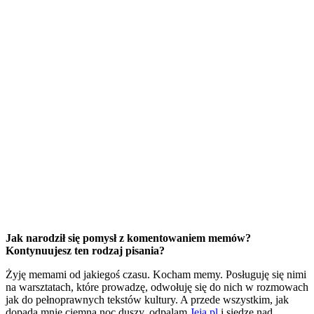
Jak narodził się pomysł z komentowaniem memów?
Kontynuujesz ten rodzaj pisania?
Żyję memami od jakiegoś czasu. Kocham memy. Posługuję się nimi
na warsztatach, które prowadzę, odwołuję się do nich w rozmowach
jak do pełnoprawnych tekstów kultury. A przede wszystkim, jak
dopada mnie ciemna noc duszy, odpalam
Jeja.pl
i siedzę nad