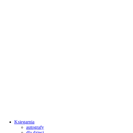
Księgarnia
autografy
dla dzieci