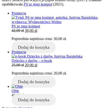
opublikowała
Pij ze mną kompot
(2021).
Produkt
Promocja
w
promocji
Pij ze mną kompot
Pierwotna
Aktualna
42,00
zł
30,00
zł
cena
cena
Poprzednia najniższa cena:
30,00
zł
.
wynosiła:
wynosi:
42,00 zł.
30,00 zł.
Dodaj do koszyka
Produkt
Promocja
w
promocji
Dziecko z darów – e-book
Pierwotna
Aktualna
25,00
zł
20,00
zł
cena
cena
Poprzednia najniższa cena:
20,00
zł
.
wynosiła:
wynosi:
25,00 zł.
20,00 zł.
Dodaj do koszyka
Obie
45,00
zł
Dodaj do koszyka