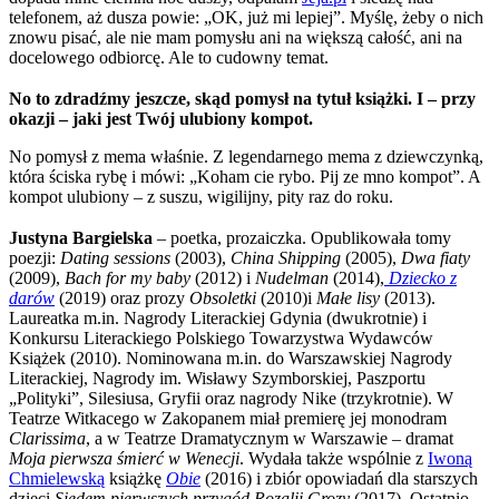
telefonem, aż dusza powie: „OK, już mi lepiej”. Myślę, żeby o nich
znowu pisać, ale nie mam pomysłu ani na większą całość, ani na
docelowego odbiorcę. Ale to cudowny temat.
No to zdradźmy jeszcze, skąd pomysł na tytuł książki. I – przy
okazji – jaki jest Twój ulubiony kompot.
No pomysł z mema właśnie. Z legendarnego mema z dziewczynką,
która ściska rybę i mówi: „Koham cie rybo. Pij ze mno kompot”. A
kompot ulubiony – z suszu, wigilijny, pity raz do roku.
Justyna Bargielska
– poetka, prozaiczka. Opublikowała tomy
poezji:
Dating sessions
(2003),
China Shipping
(2005),
Dwa fiaty
(2009),
Bach for my baby
(2012) i
Nudelman
(2014),
Dziecko z
darów
(2019) oraz prozy
Obsoletki
(2010)i
Małe lisy
(2013).
Laureatka m.in. Nagrody Literackiej Gdynia (dwukrotnie) i
Konkursu Literackiego Polskiego Towarzystwa Wydawców
Książek (2010). Nominowana m.in. do Warszawskiej Nagrody
Literackiej, Nagrody im. Wisławy Szymborskiej, Paszportu
„Polityki”, Silesiusa, Gryfii oraz nagrody Nike (trzykrotnie). W
Teatrze Witkacego w Zakopanem miał premierę jej monodram
Clarissima
, a w Teatrze Dramatycznym w Warszawie – dramat
Moja pierwsza śmierć w Wenecji
. Wydała także wspólnie z
Iwoną
Chmielewską
książkę
Obie
(2016) i zbiór opowiadań dla starszych
dzieci
Siedem pierwszych przygód Rozalii Grozy
(2017). Ostatnio