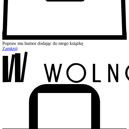
Popraw mu humor dodając do niego książkę
Zamknij
Przejdź
Przejdź
Przejdź
Przejdź
do
do
do
do
treści
menu
wyszukiwarki
koszyka