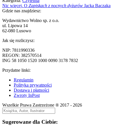
Kategoria:
Czytelnia
Nawigacja
Poprzedni
Nic więcej. O
Zapiskach z nocnych dyżurów
Jacka Baczaka
wpis:
Gdzie nas znajdziesz:
wpisu
Wydawnictwo Wolno sp. z o.o.
ul. Lipowa 14
62-080 Lusowo
Jak się rozliczysz:
NIP: 7811990336
REGON: 382570514
ING 58 1050 1520 1000 0090 3178 7832
Przydatne linki:
Regulamin
Polityka prywatności
Dostawa i płatności
Zwroty InPost
Wszelkie Prawa Zastrzeżone ® 2017 - 2026
Sugerowane dla Ciebie: