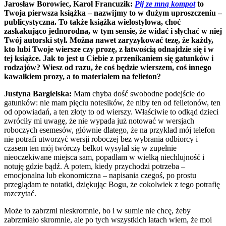
Jarosław Borowiec, Karol Francuzik:
Pij ze mną kompot
to
Twoja pierwsza książka – nazwijmy to w dużym uproszczeniu –
publicystyczna. To także książka wielostylowa, choć
zaskakująco jednorodna, w tym sensie, że widać i słychać w niej
Twój autorski styl. Można nawet zaryzykować tezę, że każdy,
kto lubi Twoje wiersze czy prozę, z łatwością odnajdzie się i w
tej książce. Jak to jest u Ciebie z przenikaniem się gatunków i
rodzajów? Wiesz od razu, że coś będzie wierszem, coś innego
kawałkiem prozy, a to materiałem na felieton?
Justyna Bargielska:
Mam chyba dość swobodne podejście do
gatunków: nie mam pięciu notesików, że niby ten od felietonów, ten
od opowiadań, a ten złoty to od wierszy. Właściwie to odkąd dzieci
zwróciły mi uwagę, że nie wypada już notować w wersjach
roboczych esemesów, głównie dlatego, że na przykład mój telefon
nie potrafi utworzyć wersji roboczej bez wybrania odbiorcy i
czasem ten mój twórczy bełkot wysyłał się w zupełnie
nieoczekiwane miejsca sam, popadłam w wielką niechlujność i
notuję gdzie bądź. A potem, kiedy przychodzi potrzeba –
emocjonalna lub ekonomiczna – napisania czegoś, po prostu
przeglądam te notatki, dziękując Bogu, że cokolwiek z tego potrafię
rozczytać.
Może to zabrzmi nieskromnie, bo i w sumie nie chcę, żeby
zabrzmiało skromnie, ale po tych wszystkich latach wiem, że moi