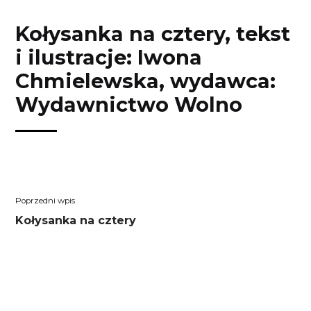
Przejdź
Przejdź
Przejdź
Przejdź
do
do
do
do
Kołysanka na cztery, tekst
treści
menu
wyszukiwarki
koszyka
i ilustracje: Iwona
Chmielewska, wydawca:
Wydawnictwo Wolno
Nawigacja
Poprzedni
Kołysanka na cztery
wpisu
wpis: