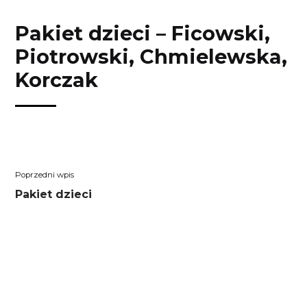
Przejdź
Przejdź
Przejdź
Przejdź
do
do
do
do
Pakiet dzieci – Ficowski,
treści
menu
wyszukiwarki
koszyka
Piotrowski, Chmielewska,
Korczak
Nawigacja
Poprzedni
Pakiet dzieci
wpisu
wpis: